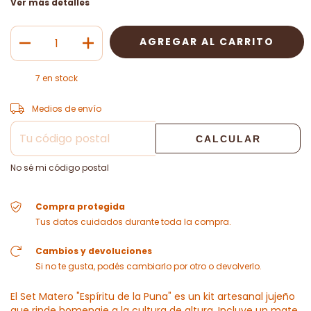
Ver más detalles
7
en stock
CAMBIAR CP
Entregas para el CP:
Medios de envío
CALCULAR
No sé mi código postal
Compra protegida
Tus datos cuidados durante toda la compra.
Cambios y devoluciones
Si no te gusta, podés cambiarlo por otro o devolverlo.
El Set Matero "Espíritu de la Puna" es un kit artesanal jujeño
que rinde homenaje a la cultura de altura. Incluye un mate