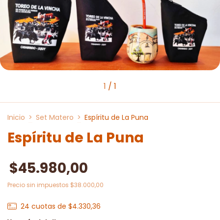
1
/
1
Inicio
>
Set Matero
>
Espíritu de La Puna
Espíritu de La Puna
$45.980,00
Precio sin impuestos
$38.000,00
24
cuotas de
$4.330,36