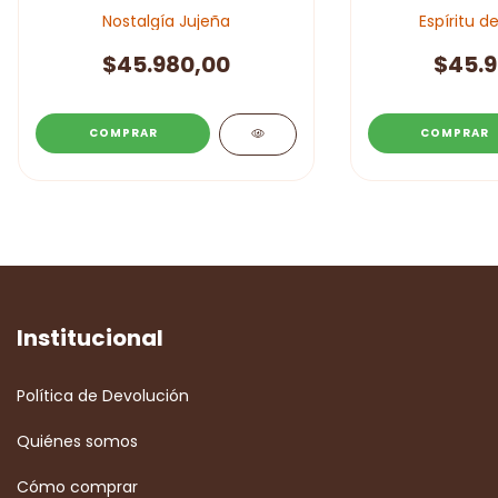
Nostalgía Jujeña
Espíritu d
$45.980,00
$45.9
Institucional
Política de Devolución
Quiénes somos
Cómo comprar