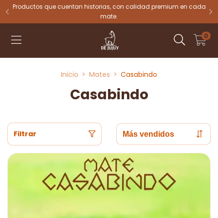
tu
Productos que cuentan historias, con calidad premium en cada
mate.
0
Inicio
>
Mates
>
Casabindo
Casabindo
Filtrar